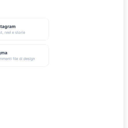
stagram
t, reel e storie
gma
menti file di design