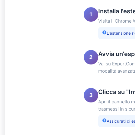
Installa l'es
1
Visita il Chrome 
L'estensione r
Avvia un'esp
2
Vai su ExportComm
modalità avanzat
Clicca su "In
3
Apri il pannello 
trasmessi in sicu
Assicurati di 