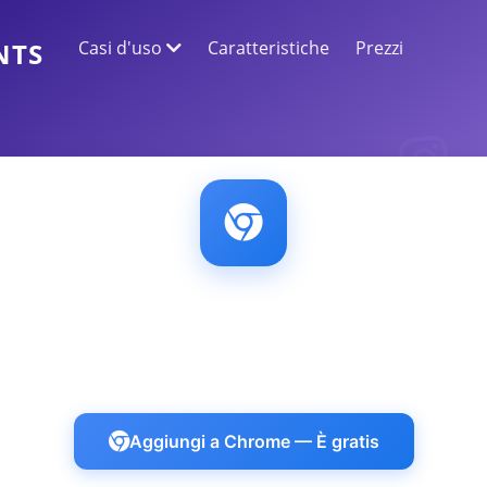
Casi d'uso
Caratteristiche
Prezzi
NTS
ESTRAZIONE DATI WEB
Raccogli i dati più accurati
SENTIMENT ANALYSIS
Conduci analisi del sentiment sui commenti
con Mi piace o reazioni.
Estensione Chrome
rivati e autenticati su Discord, LinkedIn, Inst
Aggiungi a Chrome — È gratis