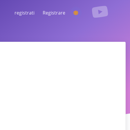
registrati
Registrare
ESECUZIONE DI UNA COMPETIZIONE
Scegliere un vincitore casuale dai
commenti
ASCOLTO E INTELLIGENZA
Scopri le tendenze critiche per
comprendere il tuo pubblico, i concorrenti e
l'intero mercato
agram, Facebook, TikTok e altro.