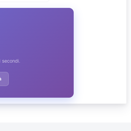
i secondi.
à