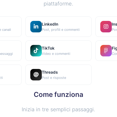
piattaforme.
LinkedIn
In
 canali
Post, profili e commenti
Pos
TikTok
Fi
messaggi
Video e commenti
Com
Threads
ti
Post e risposte
Come funziona
Inizia in tre semplici passaggi.