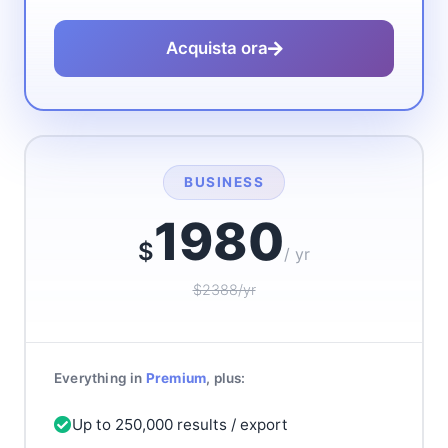
Acquista ora
BUSINESS
1980
$
/ yr
$2388/yr
Everything in
Premium
, plus:
Up to 250,000 results / export