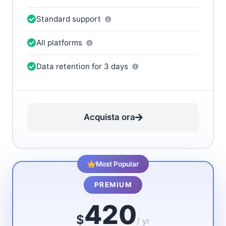
Standard support
All platforms
Data retention for 3 days
Acquista ora
Most Popular
PREMIUM
420
$
/ yr