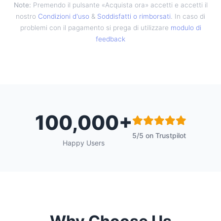
Note:
Premendo il pulsante «Acquista ora» accetti e accetti il
nostro
Condizioni d'uso
&
Soddisfatti o rimborsati
. In caso di
problemi con il pagamento si prega di utilizzare
modulo di
feedback
100,000+
5/5 on Trustpilot
Happy Users