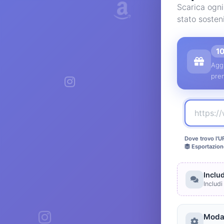
Scarica ogn
stato sosten
1
Aggi
pre
Dove trovo l'U
Esportazion
Inclu
Includi
Modal