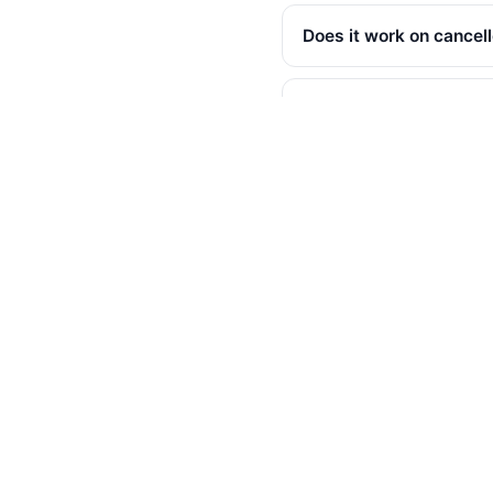
Does it work on cance
Are reply threads pres
Is the backer flag incl
Are creator replies fla
Can I export many cam
Is there an API?