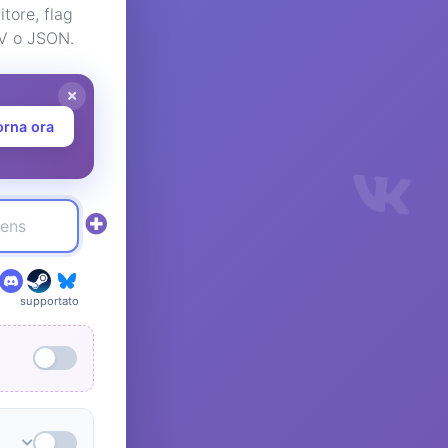
tore, flag
SV o JSON.
orna ora
supportato