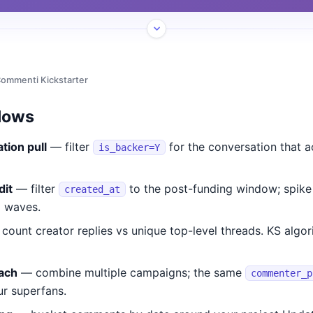
Commenti Kickstarter
lows
tion pull
— filter
for the conversation that a
is_backer=Y
dit
— filter
to the post-funding window; spike
created_at
d waves.
count creator replies vs unique top-level threads. KS alg
ach
— combine multiple campaigns; the same
commenter_p
ur superfans.