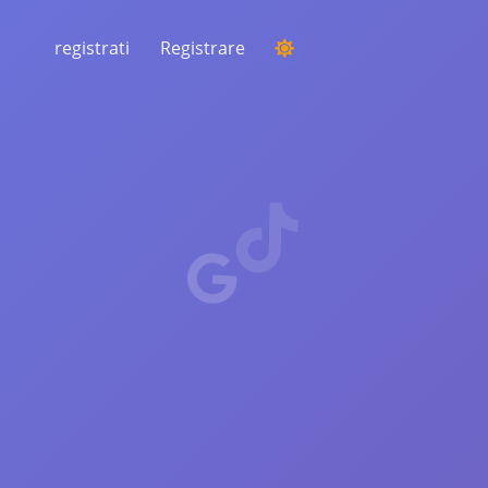
registrati
Registrare
ESECUZIONE DI UNA COMPETIZIONE
Scegliere un vincitore casuale dai
commenti
ASCOLTO E INTELLIGENZA
Scopri le tendenze critiche per
comprendere il tuo pubblico, i concorrenti e
l'intero mercato