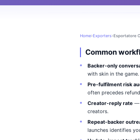
Home
Exporters
Esportatore 
Common workf
Backer-only conversa
with skin in the game.
Pre-fulfilment risk au
often precedes refun
Creator-reply rate
— 
creators.
Repeat-backer outre
launches identifies yo