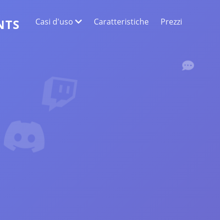
Casi d'uso
Caratteristiche
Prezzi
NTS
ESTRAZIONE DATI WEB
Raccogli i dati più accurati
SENTIMENT ANALYSIS
Conduci analisi del sentiment sui commenti
con Mi piace o reazioni.