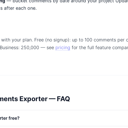
ing
— bucket comments by date around your project Updat
ts after each one.
 with your plan. Free (no signup): up to 100 comments per 
 Business: 250,000 — see
pricing
for the full feature comp
ments Exporter — FAQ
rter free?