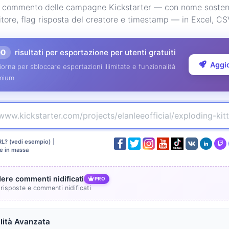
i commento delle campagne Kickstarter — con nome sosteni
itore, flag risposta del creatore e timestamp — in Excel, C
00
risultati per esportazione per utenti gratuiti
Aggi
orna per sbloccare esportazioni illimitate e funzionalità
mium
RL? (vedi esempio)
|
e in massa
dere commenti nidificati
PRO
 risposte e commenti nidificati
ità Avanzata