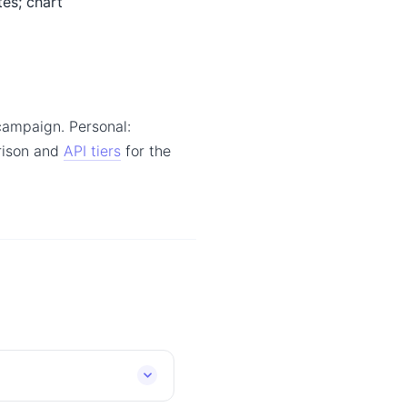
es; chart
campaign. Personal:
arison and
API tiers
for the