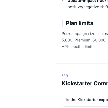
Update-impact track
positive/negative shif
Plan limits
Per-campaign size scales
5,000. Premium: 50,000.
API-specific limits.
FAQ
Kickstarter Com
Is the Kickstarter expo