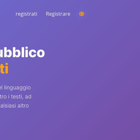
registrati
Registrare
ESECUZIONE DI UNA COMPETIZIONE
Scegliere un vincitore casuale dai
ubblico
commenti
ti
ASCOLTO E INTELLIGENZA
Scopri le tendenze critiche per
comprendere il tuo pubblico, i concorrenti e
l'intero mercato
l linguaggio
ro i testi, ad
siasi altro