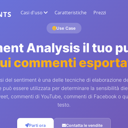
Casi d'uso
Caratteristiche
Prezzi
NTS
Use Case
ESTRAZIONE DATI WEB
Raccogli i dati più accurati
ent Analysis il tuo p
ui commenti esporta
SENTIMENT ANALYSIS
Conduci analisi del sentiment sui commenti
con Mi piace o reazioni.
si del sentiment è una delle tecniche di elaborazione de
 può essere utilizzata per determinare la sensibilità diet
eet, commenti di YouTube, commenti di Facebook o qual
testo.
Parti ora
Contatta le vendite