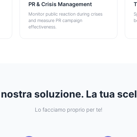
PR & Crisis Management
T
Monitor public reaction during crises
S
and measure PR campaign
b
effectiveness.
 nostra soluzione. La tua scel
Lo facciamo proprio per te!