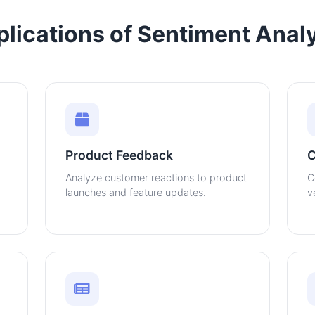
lications of Sentiment Anal
Product Feedback
C
Analyze customer reactions to product
C
launches and feature updates.
v