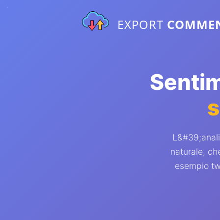
EXPORT
COMME
Sentim
s
L&#39;anali
naturale, che
esempio tw