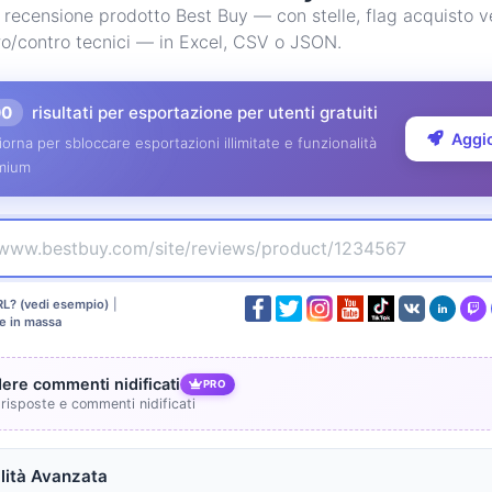
 recensione prodotto Best Buy — con stelle, flag acquisto ve
 pro/contro tecnici — in Excel, CSV o JSON.
00
risultati per esportazione per utenti gratuiti
Aggi
orna per sbloccare esportazioni illimitate e funzionalità
mium
RL? (vedi esempio)
|
e in massa
dere commenti nidificati
PRO
 risposte e commenti nidificati
ità Avanzata