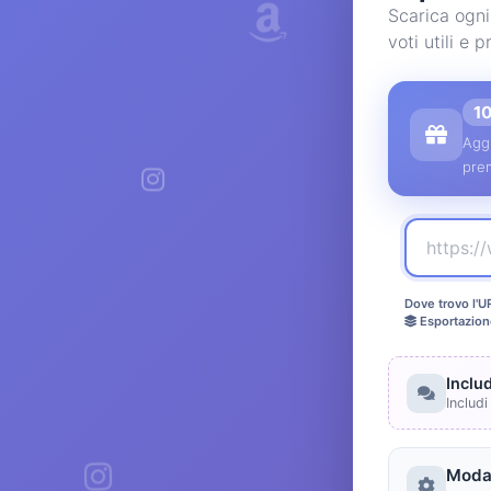
Scarica ogni
voti utili e
1
Aggi
pre
Dove trovo l'U
Esportazion
Inclu
Includi
Modal