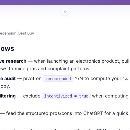
ecensioni Best Buy
lows
ve research
— when launching an electronics product, pull
ews to mine pros and complaint patterns.
e audit
— pivot on
Y/N to compute your "%
recommended
copy.
iltering
— exclude
when computing o
incentivized = true
— feed the structured pros/cons into ChatGPT for a quick 