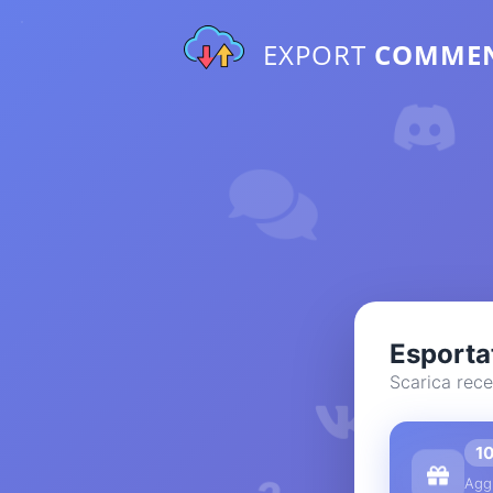
EXPORT
COMME
Esporta
Scarica recen
1
Aggi