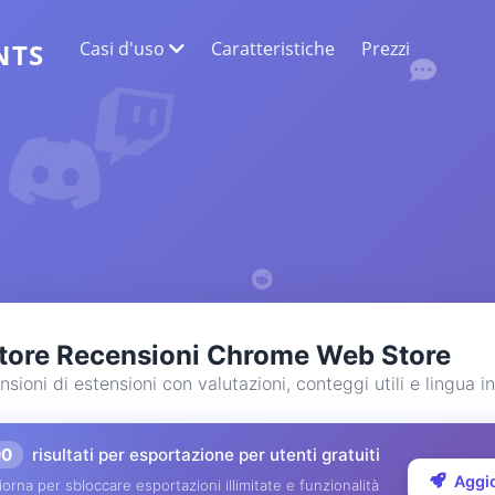
Casi d'uso
Caratteristiche
Prezzi
NTS
ESTRAZIONE DATI WEB
Raccogli i dati più accurati
SENTIMENT ANALYSIS
Conduci analisi del sentiment sui commenti
con Mi piace o reazioni.
tore Recensioni Chrome Web Store
sioni di estensioni con valutazioni, conteggi utili e lingua i
00
risultati per esportazione per utenti gratuiti
Aggi
orna per sbloccare esportazioni illimitate e funzionalità