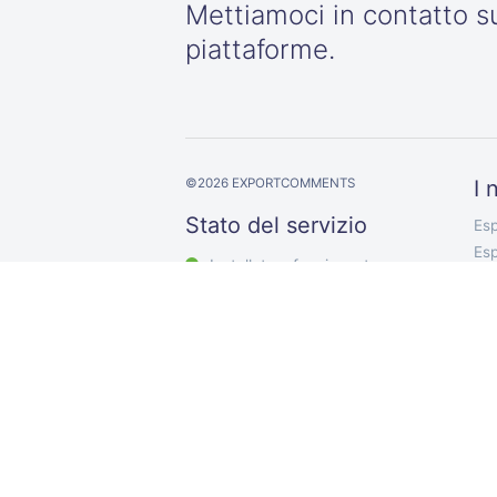
Mettiamoci in contatto s
piattaforme.
©
2026
EXPORTCOMMENTS
I 
Stato del servizio
Esp
Esp
Installato e funzionante
Esp
Esp
Esp
Es
Es
Es
Exp
Se