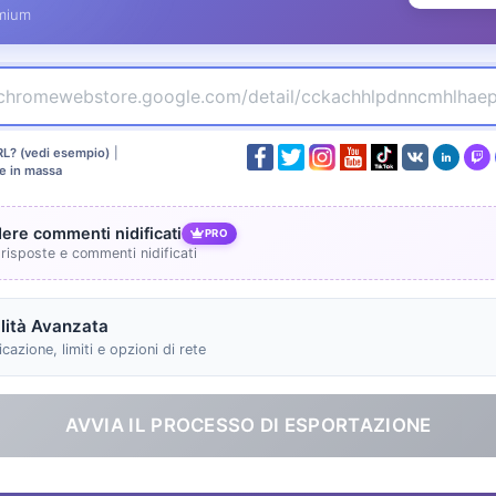
mium
RL? (vedi esempio)
|
e in massa
dere commenti nidificati
PRO
 risposte e commenti nidificati
ità Avanzata
cazione, limiti e opzioni di rete
AVVIA IL PROCESSO DI ESPORTAZIONE