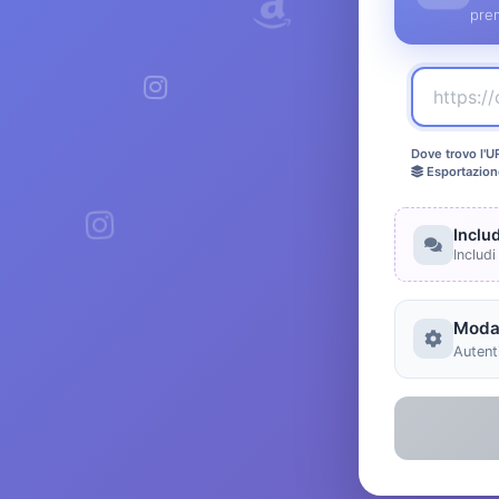
pre
Dove trovo l'U
Esportazion
Inclu
Includi
Modal
Autenti