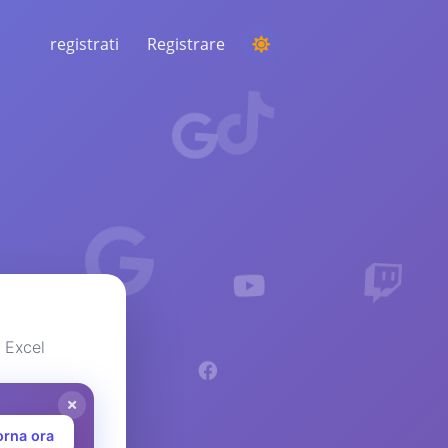
registrati
Registrare
ESECUZIONE DI UNA COMPETIZIONE
Scegliere un vincitore casuale dai
commenti
ASCOLTO E INTELLIGENZA
Scopri le tendenze critiche per
comprendere il tuo pubblico, i concorrenti e
l'intero mercato
n Excel
orna ora