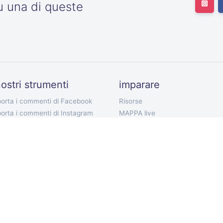
u una di queste
nostri strumenti
imparare
orta i commenti di Facebook
Risorse
orta i commenti di Instagram
MAPPA live
orta i follower di Twitter
I nostri piani tariffari
orta il seguito di Twitter
Documentazione API
orta i tweet di Twitter
Bot Telegram
porta commenti di YouTube
Estensione Chrome
porta commenti TikTok
App mobile
porta commenti VKontakte
ort Discord Chat
lettore commenti