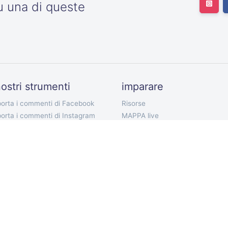
u una di queste
nostri strumenti
imparare
orta i commenti di Facebook
Risorse
orta i commenti di Instagram
MAPPA live
orta i follower di Twitter
I nostri piani tariffari
orta il seguito di Twitter
Documentazione API
orta i tweet di Twitter
Bot Telegram
porta commenti di YouTube
Estensione Chrome
porta commenti TikTok
App mobile
porta commenti VKontakte
ort Discord Chat
lettore commenti