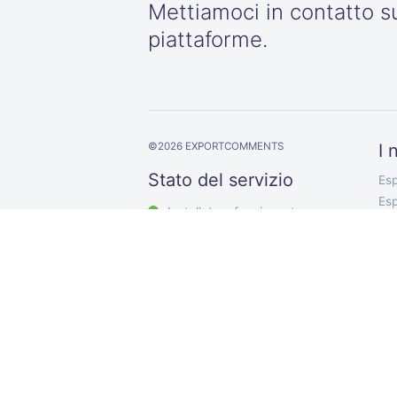
Mettiamoci in contatto s
piattaforme.
©
2026
EXPORTCOMMENTS
I 
Stato del servizio
Esp
Esp
Installato e funzionante
Esp
Esp
Esp
Es
Es
Es
Exp
Se