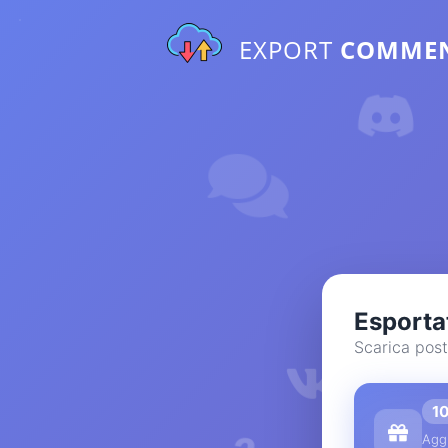
EXPORT
COMME
Esporta
Scarica post
1
Aggi