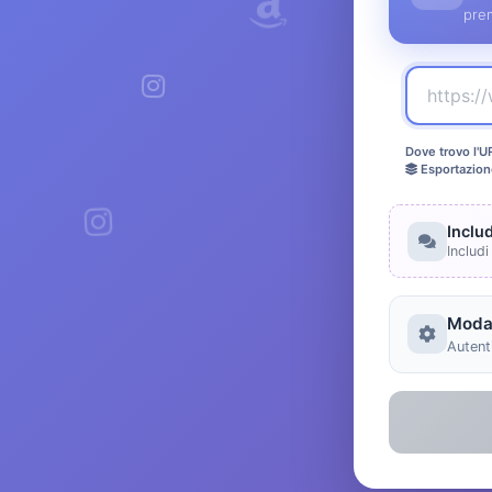
pre
Dove trovo l'U
Esportazion
Inclu
Includi
Modal
Autenti