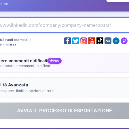
mium
RL? (vedi esempio)
|
e in massa
dere commenti nidificati
PRO
 risposte e commenti nidificati
ità Avanzata
cazione, limiti e opzioni di rete
AVVIA IL PROCESSO DI ESPORTAZIONE