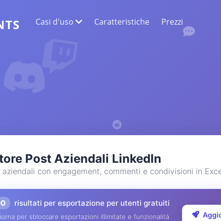
Casi d'uso
Caratteristiche
Prezzi
NTS
ESTRAZIONE DATI WEB
Raccogli i dati più accurati
SENTIMENT ANALYSIS
Conduci analisi del sentiment sui commenti
con Mi piace o reazioni.
tore Post Aziendali LinkedIn
 aziendali con engagement, commenti e condivisioni in Exce
00
risultati per esportazione per utenti gratuiti
Aggi
orna per sbloccare esportazioni illimitate e funzionalità