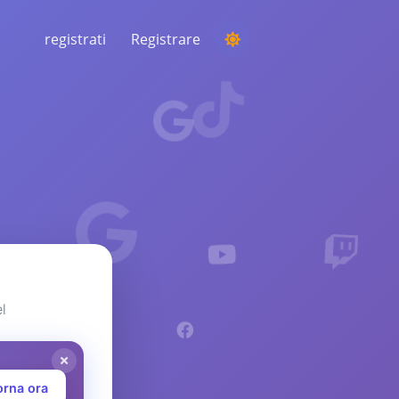
registrati
Registrare
ESECUZIONE DI UNA COMPETIZIONE
Scegliere un vincitore casuale dai
commenti
ASCOLTO E INTELLIGENZA
Scopri le tendenze critiche per
comprendere il tuo pubblico, i concorrenti e
l'intero mercato
l
orna ora