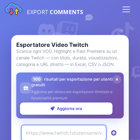
EXPORT
COMMENTS
Esportatore Video Twitch
Scarica ogni VOD, Highlight e Past Premiere su un
canale Twitch — con titolo, durata, visualizzazioni,
categoria e URL diretto — in Excel, CSV o JSON.
100
risultati per esportazione per utenti
gratuiti
Aggiorna per sbloccare esportazioni illimitate e
funzionalità premium
Aggiorna ora